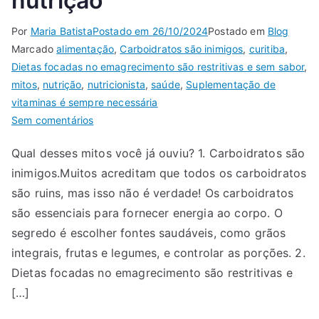
nutrição
Por
Maria Batista
Postado em
26/10/2024
Postado em
Blog
Marcado
alimentação
,
Carboidratos são inimigos
,
curitiba
,
Dietas focadas no emagrecimento são restritivas e sem sabor
,
mitos
,
nutrição
,
nutricionista
,
saúde
,
Suplementação de
vitaminas é sempre necessária
Sem comentários
Qual desses mitos você já ouviu? 1. Carboidratos são
inimigos.Muitos acreditam que todos os carboidratos
são ruins, mas isso não é verdade! Os carboidratos
são essenciais para fornecer energia ao corpo. O
segredo é escolher fontes saudáveis, como grãos
integrais, frutas e legumes, e controlar as porções. 2.
Dietas focadas no emagrecimento são restritivas e
[…]